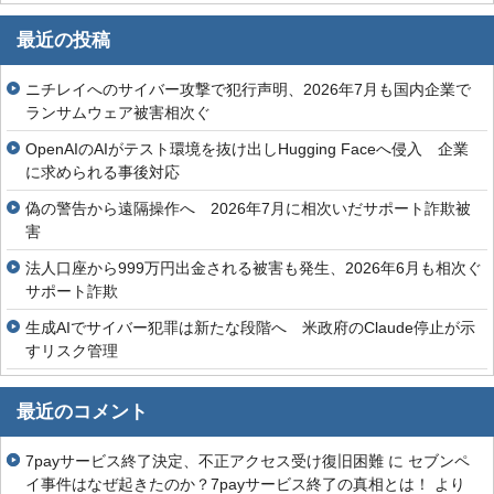
最近の投稿
ニチレイへのサイバー攻撃で犯行声明、2026年7月も国内企業で
ランサムウェア被害相次ぐ
OpenAIのAIがテスト環境を抜け出しHugging Faceへ侵入 企業
に求められる事後対応
偽の警告から遠隔操作へ 2026年7月に相次いだサポート詐欺被
害
法人口座から999万円出金される被害も発生、2026年6月も相次ぐ
サポート詐欺
生成AIでサイバー犯罪は新たな段階へ 米政府のClaude停止が示
すリスク管理
最近のコメント
7payサービス終了決定、不正アクセス受け復旧困難
に
セブンペ
イ事件はなぜ起きたのか？7payサービス終了の真相とは！
より