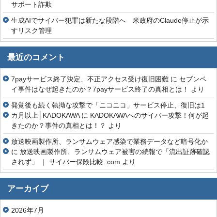
サポート詐欺
生成AIでサイバー犯罪は新たな段階へ 米政府のClaude停止が示
すリスク管理
最近のコメント
7payサービス終了決定、不正アクセス受け復旧困難
に
セブンペ
イ事件はなぜ起きたのか？7payサービス終了の真相とは！
より
発覚後も続く執拗な攻撃で「ニコニコ」サービス停止、復旧は1
カ月以上│KADOKAWA
に
KADOKAWAへのサイバー攻撃！何が起
きたのか？事件の真相とは！？
より
放送映画製作所、ランサムウェア感染で業務データなど暗号化か
に
放送映画製作所、ランサムウェア被害の続報で「流出証跡確認
されず」 ｜ サイバー保険比較. com
より
アーカイブ
2026年7月