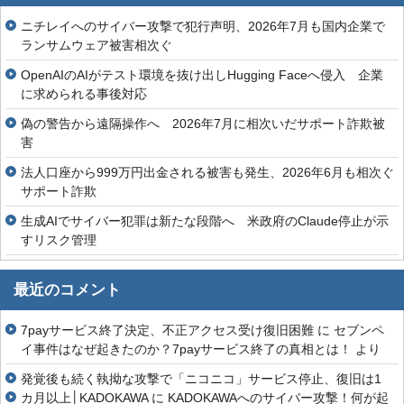
ニチレイへのサイバー攻撃で犯行声明、2026年7月も国内企業で
ランサムウェア被害相次ぐ
OpenAIのAIがテスト環境を抜け出しHugging Faceへ侵入 企業
に求められる事後対応
偽の警告から遠隔操作へ 2026年7月に相次いだサポート詐欺被
害
法人口座から999万円出金される被害も発生、2026年6月も相次ぐ
サポート詐欺
生成AIでサイバー犯罪は新たな段階へ 米政府のClaude停止が示
すリスク管理
最近のコメント
7payサービス終了決定、不正アクセス受け復旧困難
に
セブンペ
イ事件はなぜ起きたのか？7payサービス終了の真相とは！
より
発覚後も続く執拗な攻撃で「ニコニコ」サービス停止、復旧は1
カ月以上│KADOKAWA
に
KADOKAWAへのサイバー攻撃！何が起