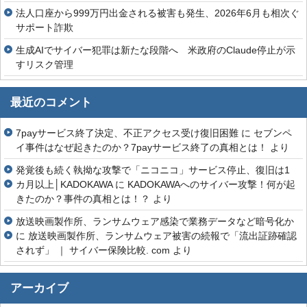
法人口座から999万円出金される被害も発生、2026年6月も相次ぐ
サポート詐欺
生成AIでサイバー犯罪は新たな段階へ 米政府のClaude停止が示
すリスク管理
最近のコメント
7payサービス終了決定、不正アクセス受け復旧困難
に
セブンペ
イ事件はなぜ起きたのか？7payサービス終了の真相とは！
より
発覚後も続く執拗な攻撃で「ニコニコ」サービス停止、復旧は1
カ月以上│KADOKAWA
に
KADOKAWAへのサイバー攻撃！何が起
きたのか？事件の真相とは！？
より
放送映画製作所、ランサムウェア感染で業務データなど暗号化か
に
放送映画製作所、ランサムウェア被害の続報で「流出証跡確認
されず」 ｜ サイバー保険比較. com
より
アーカイブ