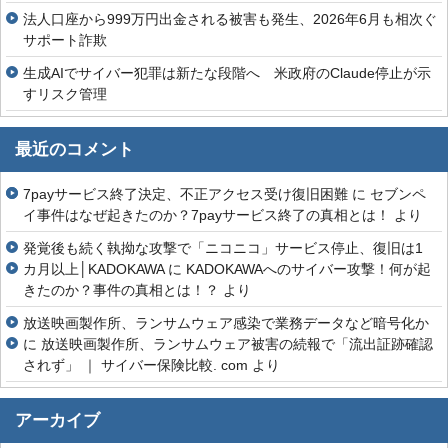
法人口座から999万円出金される被害も発生、2026年6月も相次ぐ
サポート詐欺
生成AIでサイバー犯罪は新たな段階へ 米政府のClaude停止が示
すリスク管理
最近のコメント
7payサービス終了決定、不正アクセス受け復旧困難
に
セブンペ
イ事件はなぜ起きたのか？7payサービス終了の真相とは！
より
発覚後も続く執拗な攻撃で「ニコニコ」サービス停止、復旧は1
カ月以上│KADOKAWA
に
KADOKAWAへのサイバー攻撃！何が起
きたのか？事件の真相とは！？
より
放送映画製作所、ランサムウェア感染で業務データなど暗号化か
に
放送映画製作所、ランサムウェア被害の続報で「流出証跡確認
されず」 ｜ サイバー保険比較. com
より
アーカイブ